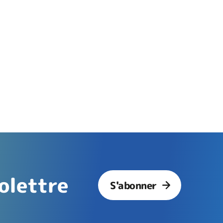
olettre
S'abonner