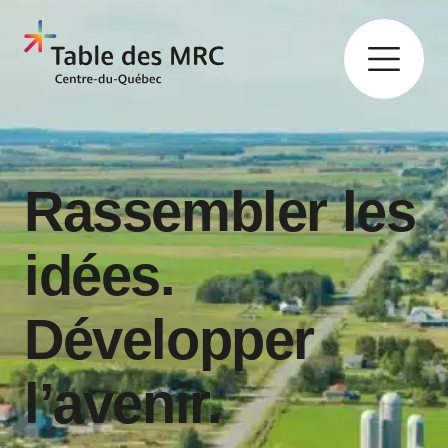
Rassembler les
idées.
Développer
l’avenir.