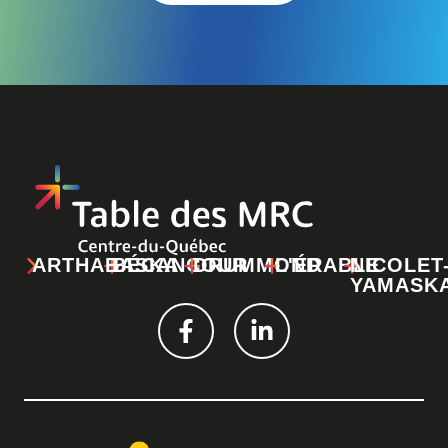
ARTHABASKA
BÉCANCOUR
DRUMMOND
L'ÉRABLE
NICOLET
YAMASK