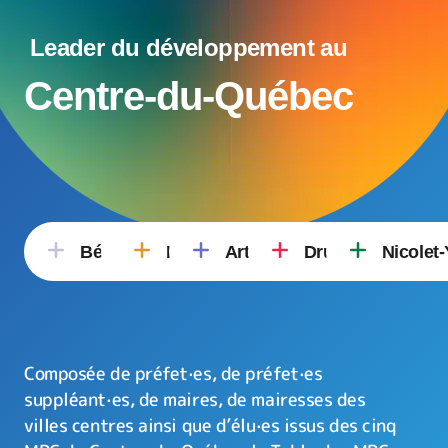
Leader du développement au
Centre-du-Québec
Bécancour
Érable
Arthabaska
Drummond
Nicolet
Composée de préfet·es, de préfet·es
suppléant·es, de maires, de mairesses des
villes centres ainsi que d’élu·es issus des cinq